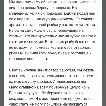
Мы пытались ему объяснить, но по английски нас
никто на целом берегу не понимал. На
медленных углях он поджарил рыбу и подал нам
её с нарезанными огурцами и рисом. От сочного
аромата зажаренной рыбки у нас потекли слюни.
Рыба на самом деле была пересушена на
столько, что она хрустела у нас на зубах вместе с
костями и чешуями. Есть такую рыбу было почти
не возможно. Поживав кости и съев отварного
риса мы выпили бутылочку пива в гостинице и
голодные пошли спать.
Свет выключен, вентилятор работает, мы лежим
и пытаемся заснуть, неожиданно, кто то включил
на всю катушку караоке. Индонезийский поп
было слышно на всём побережье целую ночь.
Роланд засунул себе беруши в уши и уснул
сладким сном. Я с посторонними предметами в
ушах спать не могу, пришлось наслаждаться