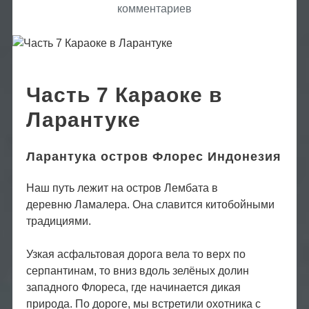
комментариев
к
Часть
7
Караоке
в
Часть 7 Караоке в
Ларантуке
Ларантуке
Ларантука остров Флорес Индонезия
Наш путь лежит на остров Лембата в
деревню Ламалера. Она славится китобойными
традициями.
Узкая асфальтовая дорога вела то верх по
серпантинам, то вниз вдоль зелёных долин
западного Флореса, где начинается дикая
природа. По дороге, мы встретили охотника с