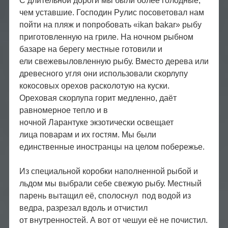
С длительной дороги мы были более голодные,
чем уставшие. Господин Рулис посоветовал нам
пойти на пляж и попробовать «ikan bakаr» рыбу
приготовленную на гриле. На ночном рыбном
базаре на берегу местные готовили и
ели свежевыловленную рыбу. Вместо дерева или
древесного угля они использовали скорлупу
кокосовых орехов расколотую на куски.
Ореховая скорлупа горит медленно, даёт
равномерное тепло и в
ночной Ларантуке экзотически освещает
лица поварам и их гостям. Мы были
единственные иностранцы на целом побережье.
Из специальной коробки наполненной рыбой и
льдом мы выбрали себе свежую рыбу. Местный
парень вытащил её, сполоснул под водой из
ведра, разрезал вдоль и отчистил
от внутренностей. А вот от чешуи её не почистил.